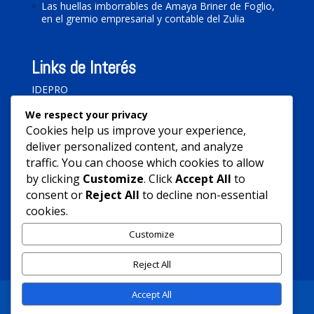
Las huellas imborrables de Amaya Briner de Foglio,
en el gremio empresarial y contable del Zulia
Links de Interés
IDEPRO
Federación de Colegios de Contadores Públicos de
We respect your privacy
Venezuela
Cookies help us improve your experience,
deliver personalized content, and analyze
Banco Central de Venezuela
traffic. You can choose which cookies to allow
SENIAT
by clicking
Customize
. Click
Accept All
to
SEDEMAT (Maracaibo)
consent or
Reject All
to decline non-essential
cookies.
SEDEBAT (San Francisco)
Customize
Reject All
Accept All