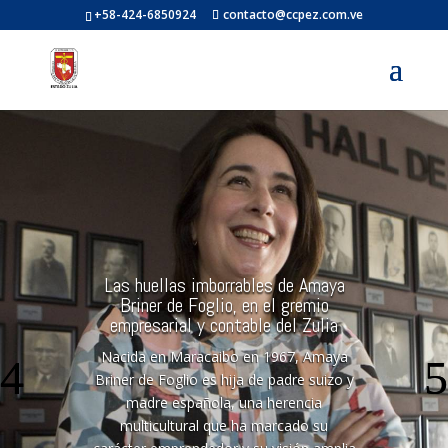
+58-424-6850924
contacto@ccpez.com.ve
Las huellas imborrables de Amaya
Briner de Foglio, en el gremio
empresarial y contable del Zulia
Nacida en Maracaibo en 1967, Amaya
Briner de Foglio es hija de padre suizo y
madre española, una herencia
multicultural que ha marcado su