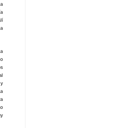
a 
a 
í 
a 
a 
o 
s 
l 
y 
a 
a 
o 
y 