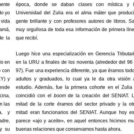
ente 
época, donde se daban clases con mística y l
o yo 
Universidad del Zulia era el alma máter que producí
vida 
gente brillante y con profesores autores de libros. Sal
má, 
muy orgullosa de toda esa información de primera líne
e la 
que recibí.
Luego hice una especialización en Gerencia Tributari
o en 
en la URU a finales de los noventa (alrededor del 96 
 con 
97). Fue una experiencia diferente, ya que éramos todo
Y) y 
adultos y graduados, lo cual ya le da otra visión a
esde 
estudio. Además, fue la primera cohorte en el Zulia 
ina, 
coincidió con el 
boom
 de la creación del SENIAT. L
 las 
mitad de la corte éramos del sector privado y la otr
, y 
mitad eran funcionarios del SENIAT. Aunque hoy es
dre, 
parece «ajo y aceite», en aquel entonces hicimos mu
y su 
buenas relaciones que conservamos hasta ahora.