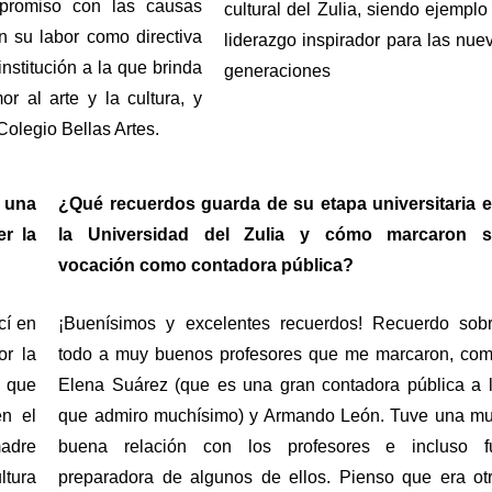
promiso con las causas 
cultural del Zulia, siendo ejemplo 
n su labor como directiva 
liderazgo inspirador para las nuev
nstitución a la que brinda 
generaciones
 al arte y la cultura, y 
Colegio Bellas Artes.
 una 
¿Qué recuerdos guarda de su etapa universitaria e
 la 
la Universidad del Zulia y cómo marcaron s
vocación como contadora pública?
í en 
¡Buenísimos y excelentes recuerdos! Recuerdo sobr
r la 
todo a muy buenos profesores que me marcaron, com
que 
Elena Suárez (que es una gran contadora pública a l
n el 
que admiro muchísimo) y Armando León. Tuve una mu
dre 
buena relación con los profesores e incluso fu
tura 
preparadora de algunos de ellos. Pienso que era otr