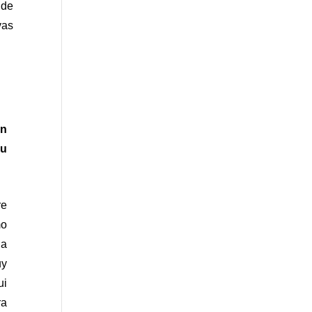
de 
as 
n 
u 
e 
o 
a 
y 
i 
a 