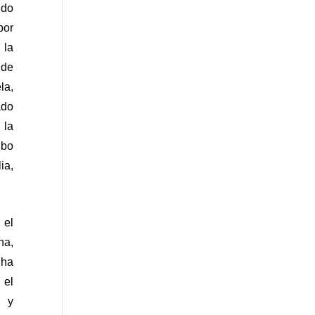
do 
or 
la 
e 
a, 
do 
la 
bo 
a, 
el 
a, 
ha 
el 
 y 