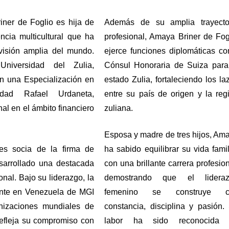
er de Foglio es hija de 
Además de su amplia trayector
cia multicultural que ha 
profesional, Amaya Briner de Fogl
isión amplia del mundo. 
ejerce funciones diplomáticas co
iversidad del Zulia, 
Cónsul Honoraria de Suiza para 
 una Especialización en 
estado Zulia, fortaleciendo los laz
dad Rafael Urdaneta, 
entre su país de origen y la regi
al en el ámbito financiero 
zuliana.
Esposa y madre de tres hijos, Ama
s socia de la firma de 
ha sabido equilibrar su vida famili
sarrollado una destacada 
con una brillante carrera profesiona
al. Bajo su liderazgo, la 
demostrando que el lideraz
nte en Venezuela de MGI 
femenino se construye co
nizaciones mundiales de 
constancia, disciplina y pasión. 
refleja su compromiso con 
labor ha sido reconocida 