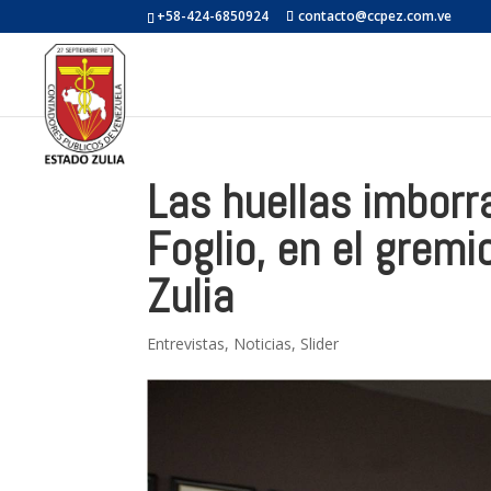
+58-424-6850924
contacto@ccpez.com.ve
Las huellas imborr
Foglio, en el gremi
Zulia
Entrevistas
,
Noticias
,
Slider