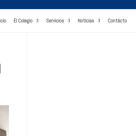
icio
El Colegio
Servicios
Noticias
Contácto
l