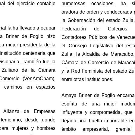
al del ejercicio contable 
numerosas ocasiones: ha si
oradora de orden y condecorada p
la Gobernación del estado Zulia, 
al la ha llevado a ocupar 
Federación de Colegios d
a Briner de Foglio hizo 
Contadores Públicos de Venezuel
ica mujer presidenta de la 
el Consejo Legislativo del esta
stitución centenaria que 
Zulia, la Alcaldía de Maracaibo, 
isionaria. También fue la 
Cámara de Comercio de Maracai
o Zuliano de la Cámara 
y la Red Feminista del estado Zuli
Comercio (VenAmCham), 
entre otras instituciones.
r caminos en espacios 
Amaya Briner de Foglio encarna 
espíritu de una mujer modern
a Alianza de Empresas 
influyente y comprometida, que 
femenino, desde donde 
dejado una huella imborrable en 
para mujeres y hombres 
ámbito empresarial, gremial