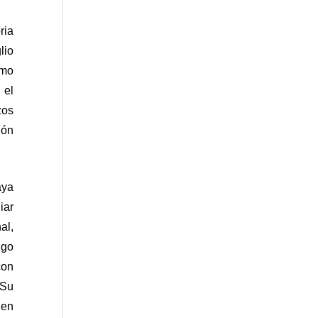
ia 
io 
mo 
el 
os 
ón 
ya 
ar 
l, 
go 
n 
Su 
en 